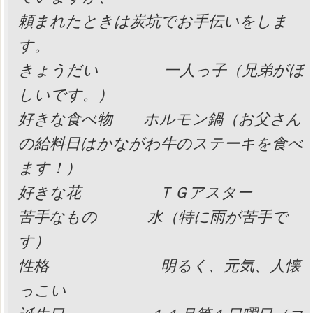
頼まれたときは炭坑でお手伝いをしま
す。
きょうだい 一人っ子（兄弟がほ
しいです。）
好きな食べ物 ホルモン鍋（お父さん
の給料日はかながわ牛のステーキを食べ
ます！）
好きな花 ＴＧアスター
苦手なもの 水（特に雨が苦手で
す）
性格 明るく、元気、人懐
っこい