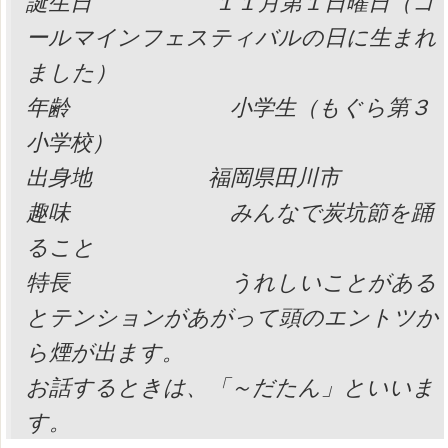
誕生日 １１月第１日曜日（コ
ールマインフェスティバルの日に生まれ
ました）
年齢 小学生（もぐら第３
小学校）
出身地 福岡県田川市
趣味 みんなで炭坑節を踊
ること
特長 うれしいことがある
とテンションがあがって頭のエントツか
ら煙が出ます。
お話するときは、「～だたん」といいま
す。