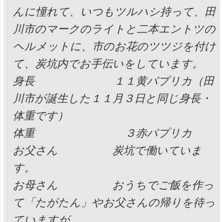
んに憧れて、いつもツルハシ持って、田
川市のマークのライトと二本エントツの
ヘルメットに、市のお花のツツジを付け
て、炭坑内でお手伝いをしています。
身長 １１黄パプリカ（田
川市が誕生した１１月３日と同じ身長・
体重です）
体重 ３赤パプリカ
お父さん 炭坑で働いていま
す。
お母さん おうちでご飯を作っ
て「たがたん」やお父さんの帰りを待っ
ていますが、