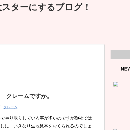
大スターにするブログ！
NE
？ クレームですか。
7 |
クレーム
ルでやり取りしている事が多いのですが御社では
なしに いきなり生地見本をおくられるのでしょ