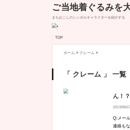
ご当地着ぐるみを
まちおこしのシンボルキャラクターを紹介する
TOP
ホーム
>
クレーム
>
「 クレーム 」 一覧
ん！
2013/06/2
Q:メー
連絡も