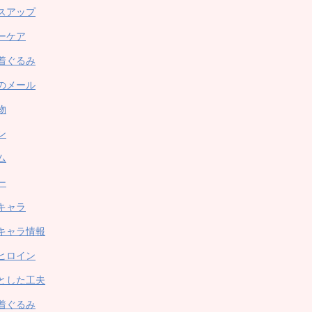
スアップ
ーケア
着ぐるみ
のメール
物
ン
ム
ー
キャラ
キャラ情報
ヒロイン
とした工夫
着ぐるみ