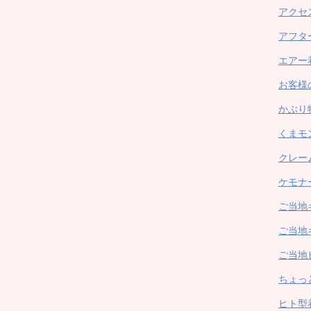
アクセ
アフタ
エアー
お客様
かぶり
くまモ
クレー
ケモナ
ご当地
ご当地
ご当地
ちょっ
ヒト型