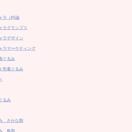
ャラ（R)論
ャラグランプリ
ャラデザイン
ャラマーケティング
着ぐるみ
ト型着ぐるみ
ノ
ぐるみ
み さかな類
み 鳥類