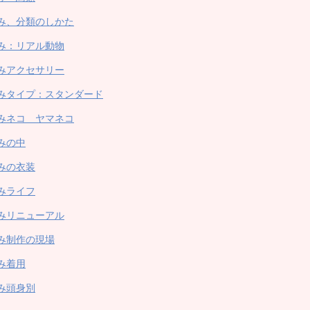
み、分類のしかた
み：リアル動物
みアクセサリー
みタイプ：スタンダード
みネコ ヤマネコ
みの中
みの衣装
みライフ
みリニューアル
み制作の現場
み着用
み頭身別