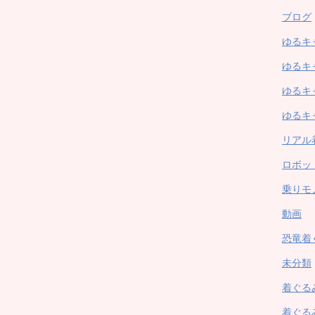
ブログ
ゆるキ
ゆるキ
ゆるキ
ゆるキ
リアル
ロボッ
乗りモ
動画
恐竜着
未分類
着ぐる
着ぐる