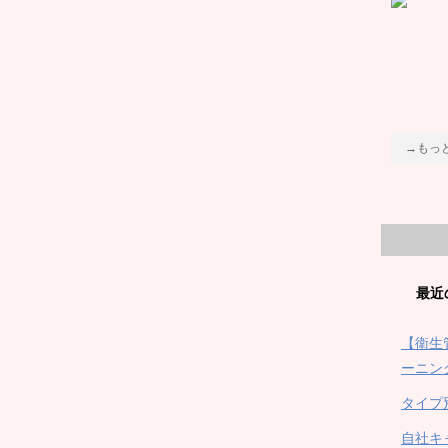
→もっ
最近
【衛生
ーニン
タイプ
自社キ