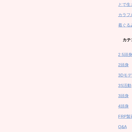
とで生
カラフ
着ぐる
カテ
2.5頭
2頭身
3Dモ
3S活動
3頭身
4頭身
FRP
Q&A